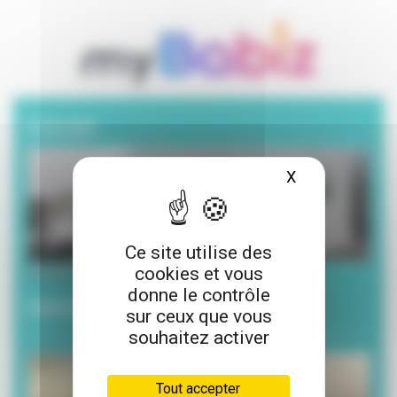
A la une
X
Masquer le ba
Ce site utilise des
cookies et vous
6 janvier 2026
donne le contrôle
CARSAT – Assurance retraite
sur ceux que vous
souhaitez activer
Tout accepter