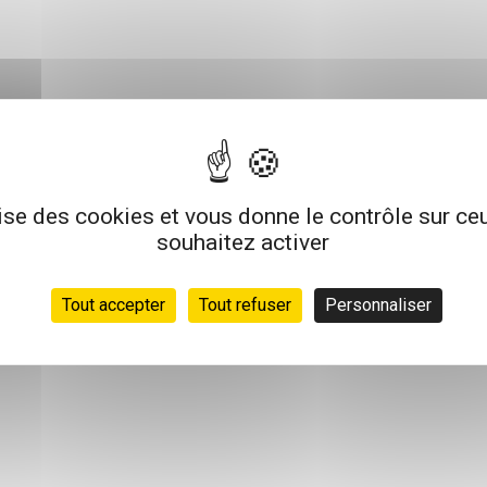
lise des cookies et vous donne le contrôle sur c
souhaitez activer
Tout accepter
Tout refuser
Personnaliser