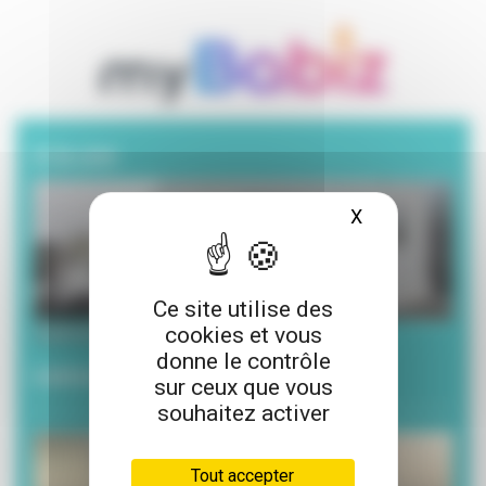
A la une
X
Masquer le ba
Ce site utilise des
cookies et vous
6 janvier 2026
donne le contrôle
CARSAT – Assurance retraite
sur ceux que vous
souhaitez activer
Tout accepter