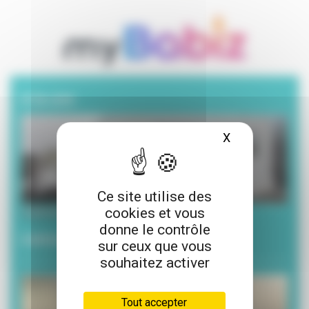
A la une
X
Masquer le ba
Ce site utilise des
cookies et vous
6 janvier 2026
donne le contrôle
CARSAT – Assurance retraite
sur ceux que vous
souhaitez activer
Tout accepter