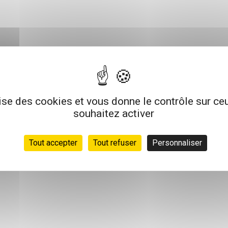
lise des cookies et vous donne le contrôle sur c
souhaitez activer
Tout accepter
Tout refuser
Personnaliser