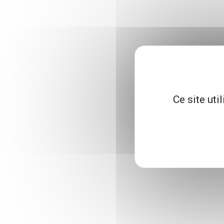
Ce site uti