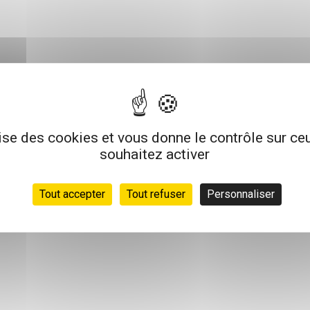
lise des cookies et vous donne le contrôle sur c
souhaitez activer
Tout accepter
Tout refuser
Personnaliser