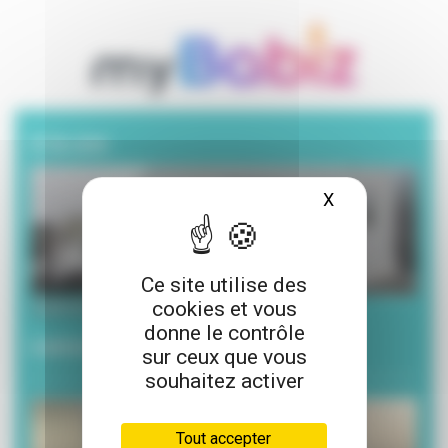
A la une
X
Masquer le ba
Ce site utilise des
cookies et vous
6 janvier 2026
donne le contrôle
CARSAT – Assurance retraite
sur ceux que vous
souhaitez activer
Tout accepter