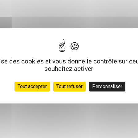
lise des cookies et vous donne le contrôle sur c
souhaitez activer
Tout accepter
Tout refuser
Personnaliser