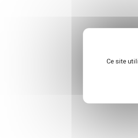
Ce site uti