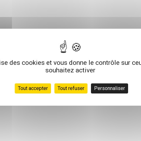
lise des cookies et vous donne le contrôle sur c
souhaitez activer
Tout accepter
Tout refuser
Personnaliser