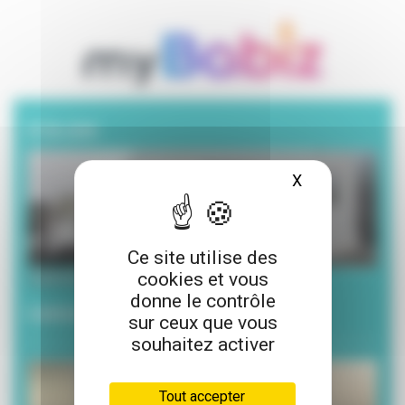
A la une
X
Masquer le ba
Ce site utilise des
cookies et vous
6 janvier 2026
donne le contrôle
CARSAT – Assurance retraite
sur ceux que vous
souhaitez activer
Tout accepter