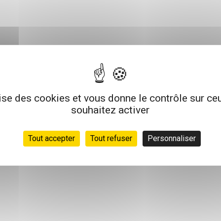
lise des cookies et vous donne le contrôle sur c
souhaitez activer
Tout accepter
Tout refuser
Personnaliser