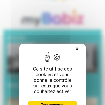
A la une
X
Masquer le ba
Ce site utilise des
cookies et vous
6 janvier 2026
donne le contrôle
sur ceux que vous
CARSAT – Assurance retraite
souhaitez activer
Tout accepter