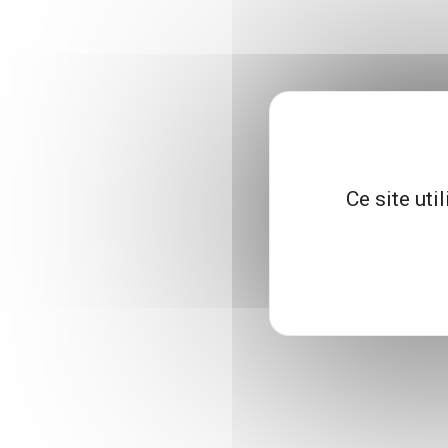
Ce site uti