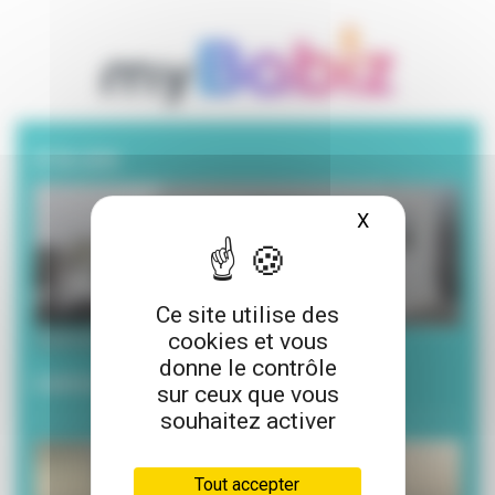
A la une
X
Masquer le ba
Ce site utilise des
cookies et vous
6 janvier 2026
donne le contrôle
CARSAT – Assurance retraite
sur ceux que vous
souhaitez activer
Tout accepter