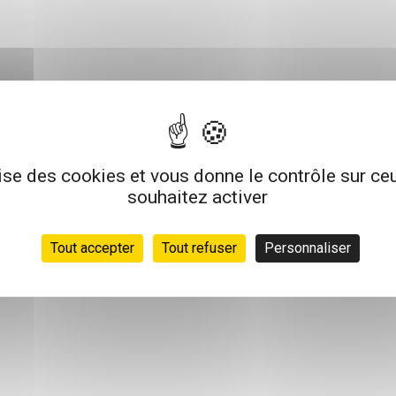
lise des cookies et vous donne le contrôle sur c
souhaitez activer
Tout accepter
Tout refuser
Personnaliser