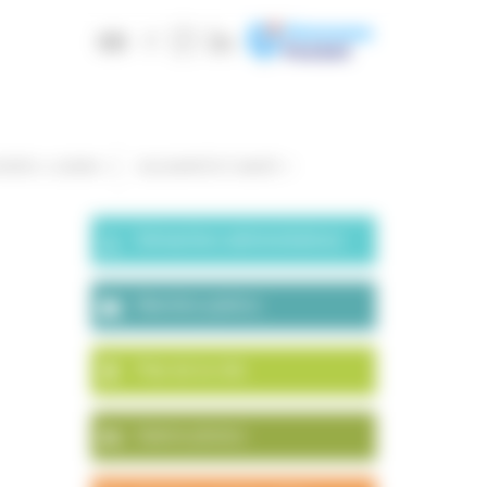
PORTS / LOISIRS
SOLIDARITÉ ET SANTÉ
Démarches administratives
Marchés publics
Plan de la ville
Galerie photos