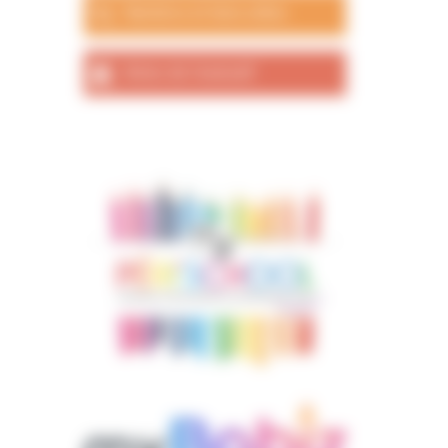
Numéros et liens utiles
Actes de l’exécutif