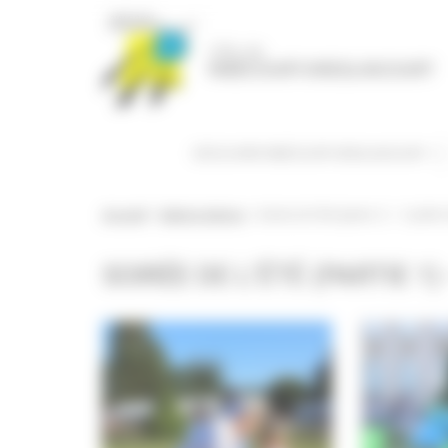
Panneau de gestion des cookies
DÉCOUVRIR RIBÉCOURT-DRESLINCOURT
Accueil
>
Galerie photos
>
Soirée de l’été (partie 1) – 3 juillet
SOIRÉE DE L’ÉTÉ (PARTIE 1)