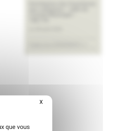
Distribution des fournitures
aux collégiens – salle du
Conseil Municipal –
14h/17h
Le 28 août 2026
Toutes les EVÉNEMENTS >>
X
Masquer le bandeau des cookies
eux que vous