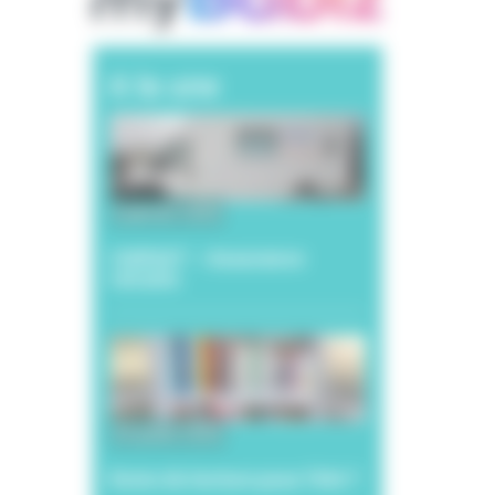
A la une
6 janvier 2026
CARSAT – Assurance
retraite
20 juillet 2026
Envie de lecture pour l’été ?