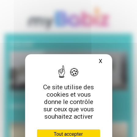
A la une
X
Masquer le ba
Ce site utilise des
cookies et vous
6 janvier 2026
donne le contrôle
CARSAT – Assurance retraite
sur ceux que vous
souhaitez activer
Tout accepter