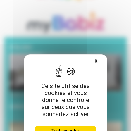
A la une
X
Masquer le ba
Ce site utilise des
cookies et vous
6 janvier 2026
donne le contrôle
sur ceux que vous
CARSAT – Assurance retraite
souhaitez activer
Tout accepter