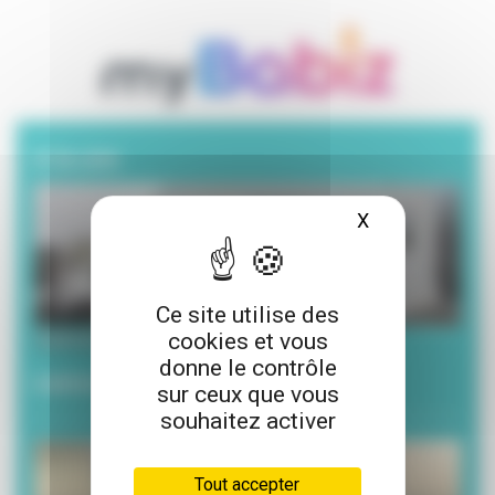
A la une
X
Masquer le ba
Ce site utilise des
cookies et vous
6 janvier 2026
donne le contrôle
CARSAT – Assurance retraite
sur ceux que vous
souhaitez activer
Tout accepter