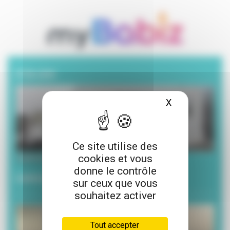
A la une
X
Masquer le ba
Ce site utilise des
cookies et vous
6 janvier 2026
donne le contrôle
CARSAT – Assurance retraite
sur ceux que vous
souhaitez activer
Tout accepter