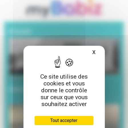
A la une
X
Masquer le ba
Ce site utilise des
6 janvier 2026
cookies et vous
CARSAT – Assurance retraite
donne le contrôle
sur ceux que vous
souhaitez activer
Tout accepter