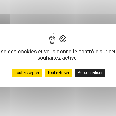
lise des cookies et vous donne le contrôle sur c
souhaitez activer
Tout accepter
Tout refuser
Personnaliser