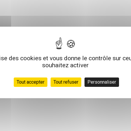
lise des cookies et vous donne le contrôle sur c
souhaitez activer
Tout accepter
Tout refuser
Personnaliser