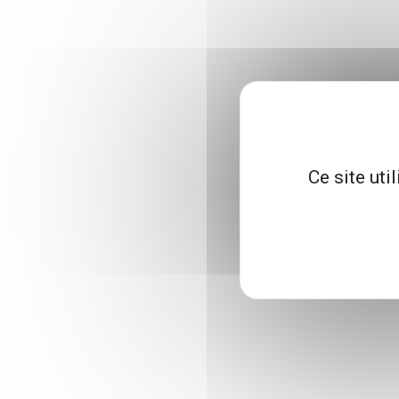
Ce site uti