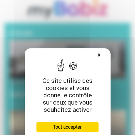
A la une
X
Masquer le ba
Ce site utilise des
6 janvier 2026
cookies et vous
CARSAT – Assurance retraite
donne le contrôle
sur ceux que vous
souhaitez activer
Tout accepter