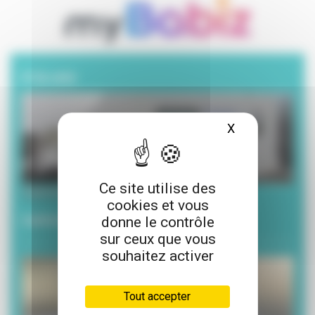
A la une
X
Masquer le ba
Ce site utilise des
6 janvier 2026
cookies et vous
CARSAT – Assurance retraite
donne le contrôle
sur ceux que vous
souhaitez activer
Tout accepter