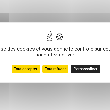
lise des cookies et vous donne le contrôle sur c
souhaitez activer
Tout accepter
Tout refuser
Personnaliser