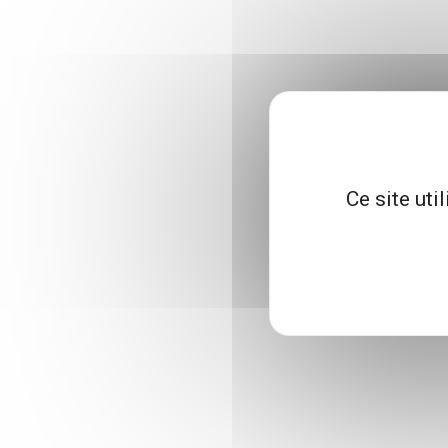
Ce site uti