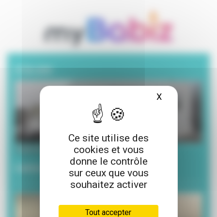
A la une
X
Masquer le ba
Ce site utilise des
cookies et vous
6 janvier 2026
donne le contrôle
CARSAT – Assurance retraite
sur ceux que vous
souhaitez activer
Tout accepter