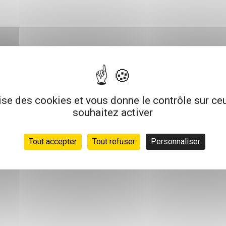
lise des cookies et vous donne le contrôle sur c
souhaitez activer
Tout accepter
Tout refuser
Personnaliser