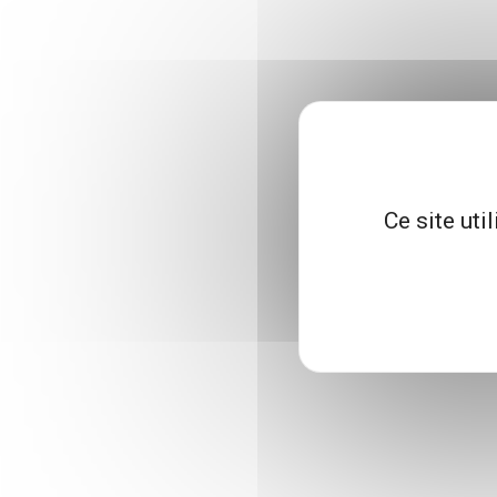
Ce site uti