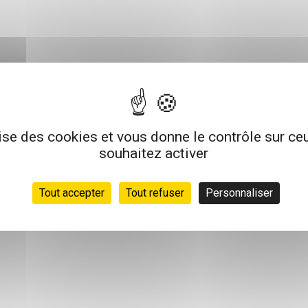
lise des cookies et vous donne le contrôle sur c
souhaitez activer
Tout accepter
Tout refuser
Personnaliser