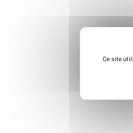
Ce site uti