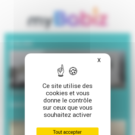
A la une
X
Masquer le ba
Ce site utilise des
cookies et vous
6 janvier 2026
donne le contrôle
CARSAT – Assurance retraite
sur ceux que vous
souhaitez activer
Tout accepter