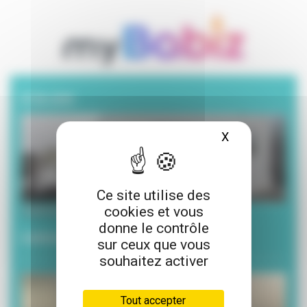
A la une
X
Masquer le ba
Ce site utilise des
cookies et vous
6 janvier 2026
donne le contrôle
CARSAT – Assurance retraite
sur ceux que vous
souhaitez activer
Tout accepter