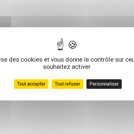
lise des cookies et vous donne le contrôle sur c
souhaitez activer
Tout accepter
Tout refuser
Personnaliser