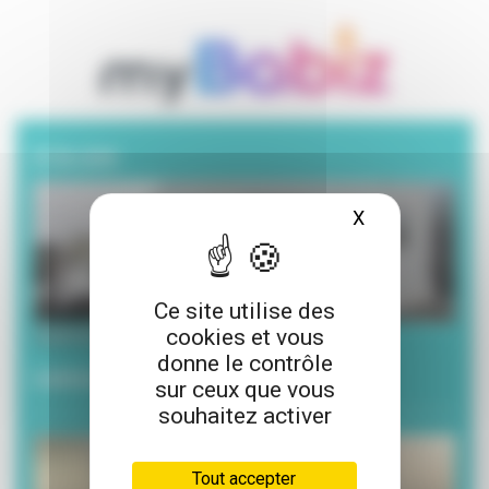
A la une
X
Masquer le ba
Ce site utilise des
cookies et vous
6 janvier 2026
donne le contrôle
CARSAT – Assurance retraite
sur ceux que vous
souhaitez activer
Tout accepter