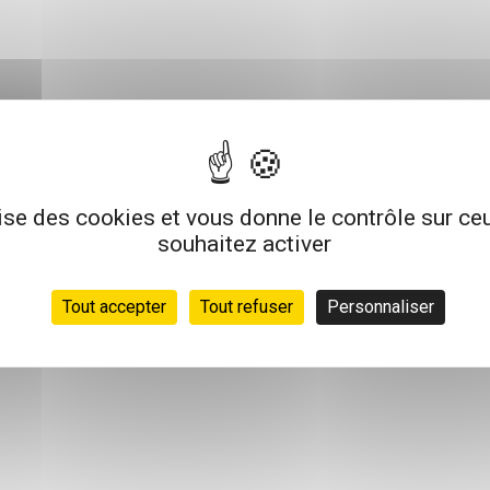
lise des cookies et vous donne le contrôle sur c
souhaitez activer
Tout accepter
Tout refuser
Personnaliser