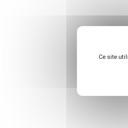
Ce site uti